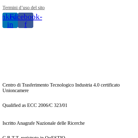
Termini d’uso del sito
inkedin-
Facebook-
in
f
Centro di Trasferimento Tecnologico Industria 4.0 certificato
Unioncamere
Qualified as ECC 2006/C 323/01
Iscritto Anagrafe Nazionale delle Ricerche
C.R.T.T. registrato in QuESTIO