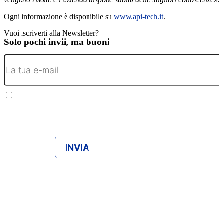
Ogni informazione è disponibile su
www.api-tech.it
.
Vuoi iscriverti alla Newsletter?
Solo pochi invii, ma buoni
*Ai sensi del Reg. UE 2016/679 dichiaro di aver preso visione
dell’
informativa privacy
e dei
termini d’uso del sito
, inoltre
acconsento al trattamento dei dati ed a ricevere comunicazioni
da C2T