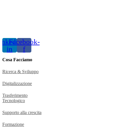
inkedin-
Facebook-
in
f
Cosa Facciamo
Ricerca & Sviluppo
Digitalizzazione
Trasferimento
Tecnologico
Supporto alla crescita
Formazione