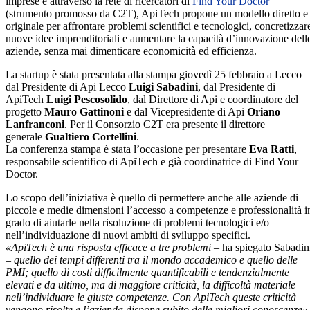
imprese e attraverso la rete di ricercatori di
Find Your Doctor
(strumento promosso da C2T), ApiTech propone un modello diretto e
originale per affrontare problemi scientifici e tecnologici, concretizzar
nuove idee imprenditoriali e aumentare la capacità d’innovazione dell
aziende, senza mai dimenticare economicità ed efficienza.
La startup è stata presentata alla stampa giovedì 25 febbraio a Lecco
dal Presidente di Api Lecco
Luigi Sabadini
, dal Presidente di
ApiTech
Luigi Pescosolido
, dal Direttore di Api e coordinatore del
progetto
Mauro Gattinoni
e dal Vicepresidente di Api
Oriano
Lanfranconi
. Per il Consorzio C2T era presente il direttore
generale
Gualtiero Cortellini
.
La conferenza stampa è stata l’occasione per presentare
Eva Ratti
,
responsabile scientifico di ApiTech e già coordinatrice di Find Your
Doctor.
Lo scopo dell’iniziativa è quello di permettere anche alle aziende di
piccole e medie dimensioni l’accesso a competenze e professionalità i
grado di aiutarle nella risoluzione di problemi tecnologici e/o
nell’individuazione di nuovi ambiti di sviluppo specifici.
«
ApiTech è una risposta efficace a tre problemi
– ha spiegato Sabadin
–
quello dei tempi differenti tra il mondo accademico e quello delle
PMI; quello di costi difficilmente quantificabili e tendenzialmente
elevati e da ultimo, ma di maggiore criticità, la difficoltà materiale
nell’individuare le giuste competenze. Con ApiTech queste criticità
vengono risolte e l’azienda dispone subito delle migliori conoscenze
»