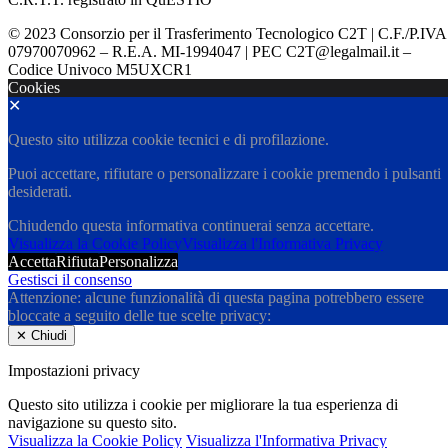
© 2023 Consorzio per il Trasferimento Tecnologico C2T | C.F./P.IVA
07970070962 – R.E.A. MI-1994047 | PEC C2T@legalmail.it –
Codice Univoco M5UXCR1
Cookies
✕
Questo sito utilizza cookie tecnici e di profilazione.
Puoi accettare, rifiutare o personalizzare i cookie premendo i pulsanti
desiderati.
Chiudendo questa informativa continuerai senza accettare.
Visualizza la Cookie Policy
Visualizza l'Informativa Privacy
Accetta
Rifiuta
Personalizza
Gestisci il consenso
Attenzione: alcune funzionalità di questa pagina potrebbero essere
bloccate a seguito delle tue scelte privacy:
✕
Chiudi
Impostazioni privacy
Questo sito utilizza i cookie per migliorare la tua esperienza di
navigazione su questo sito.
Visualizza la Cookie Policy
Visualizza l'Informativa Privacy