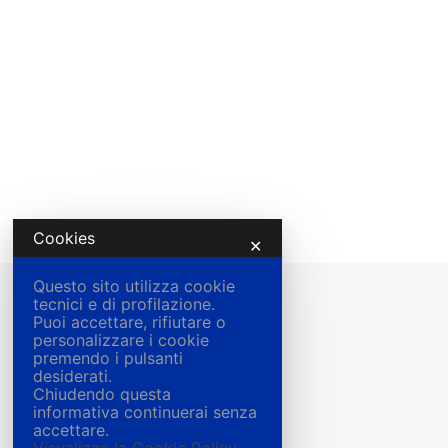
Cookies
✕
Questo sito utilizza cookie
tecnici e di profilazione.
Puoi accettare, rifiutare o
personalizzare i cookie
premendo i pulsanti
desiderati.
Chiudendo questa
informativa continuerai senza
accettare.